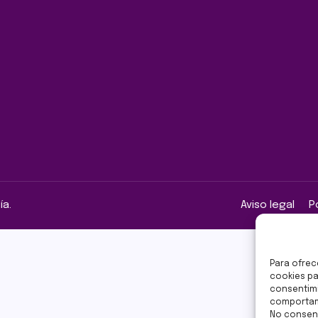
Aviso legal
P
ía.
Para ofrec
cookies pa
consentimi
comportami
No consent